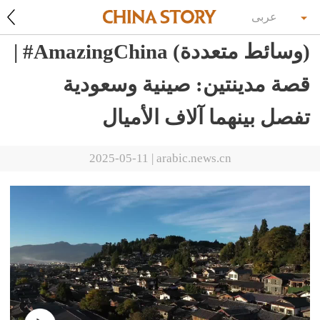
عربى
(وسائط متعددة) AmazingChina# |
قصة مدينتين: صينية وسعودية
تفصل بينهما آلاف الأميال
2025-05-11
|
arabic.news.cn